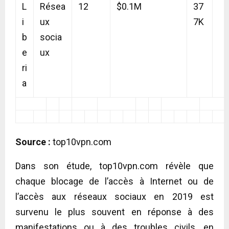
L
Résea
12
$0.1M
37
i
ux
7K
b
socia
e
ux
ri
a
Source :
top10vpn.com
Dans son étude, top10vpn.com révèle que
chaque blocage de l’accès à Internet ou de
l’accès aux réseaux sociaux en 2019 est
survenu le plus souvent en réponse à des
manifestations ou à des troubles civils, en