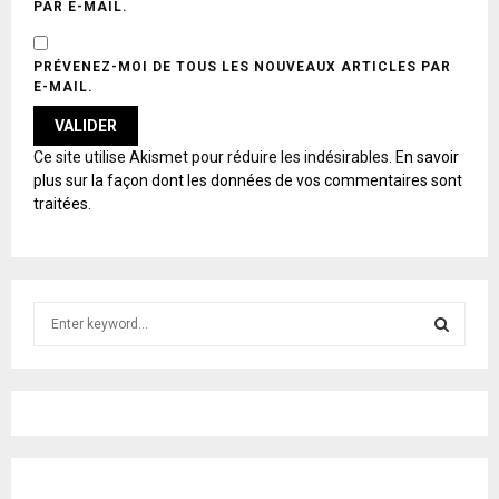
PAR E-MAIL.
PRÉVENEZ-MOI DE TOUS LES NOUVEAUX ARTICLES PAR
E-MAIL.
A
Ce site utilise Akismet pour réduire les indésirables.
En savoir
L
plus sur la façon dont les données de vos commentaires sont
T
traitées
.
E
R
N
A
T
S
I
e
V
E
a
S
:
r
c
E
h
f
A
o