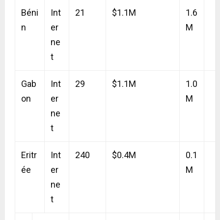
Béni
Int
21
$1.1M
1.6
n
er
M
ne
t
Gab
Int
29
$1.1M
1.0
on
er
M
ne
t
Eritr
Int
240
$0.4M
0.1
ée
er
M
ne
t