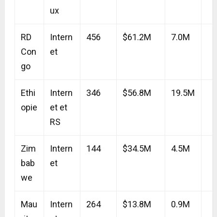
ux
RD
Intern
456
$61.2M
7.0M
Con
et
go
Ethi
Intern
346
$56.8M
19.5M
opie
et et
RS
Zim
Intern
144
$34.5M
4.5M
bab
et
we
Mau
Intern
264
$13.8M
0.9M