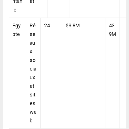
ritan
et
ie
Egy
Ré
24
$3.8M
43.
pte
se
9M
au
x
so
cia
ux
et
sit
es
we
b