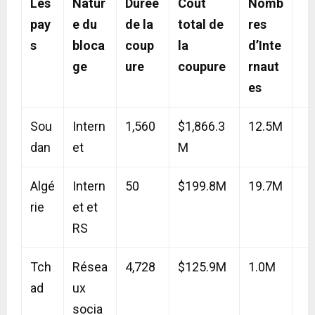
Les
Natur
Durée
Coût
Nomb
pay
e du
de la
total de
res
s
bloca
coup
la
d’Inte
ge
ure
coupure
rnaut
es
Sou
Intern
1,560
$1,866.3
12.5M
dan
et
M
Algé
Intern
50
$199.8M
19.7M
rie
et et
RS
Tch
Résea
4,728
$125.9M
1.0M
ad
ux
socia