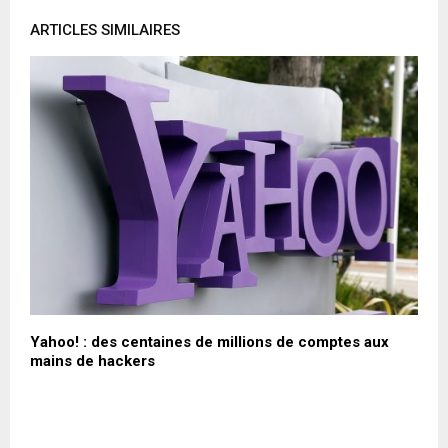
ARTICLES SIMILAIRES
Yahoo! : des centaines de millions de comptes aux
W
mains de hackers
é
l
r