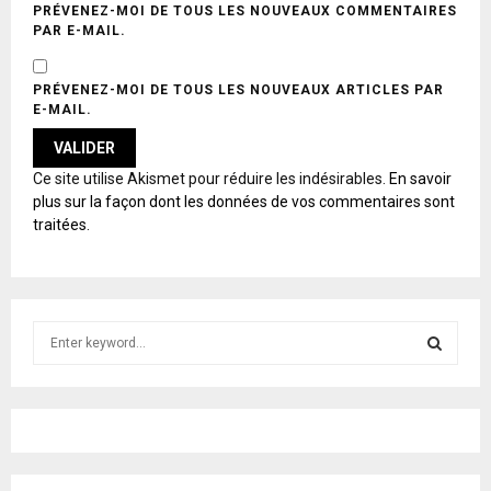
PRÉVENEZ-MOI DE TOUS LES NOUVEAUX COMMENTAIRES
PAR E-MAIL.
PRÉVENEZ-MOI DE TOUS LES NOUVEAUX ARTICLES PAR
E-MAIL.
A
Ce site utilise Akismet pour réduire les indésirables.
En savoir
L
plus sur la façon dont les données de vos commentaires sont
T
traitées
.
E
R
N
A
T
S
I
e
V
E
a
S
:
r
c
E
h
f
A