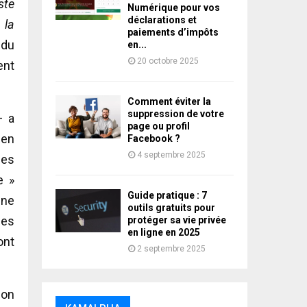
ste
Numérique pour vos
déclarations et
 la
paiements d’impôts
 du
en...
20 octobre 2025
ent
Comment éviter la
suppression de votre
– a
page ou profil
 en
Facebook ?
4 septembre 2025
ées
e »
Guide pratique : 7
nne
outils gratuits pour
les
protéger sa vie privée
en ligne en 2025
ont
2 septembre 2025
ion