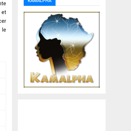
KAMALPHA
nte
 et
cer
 le