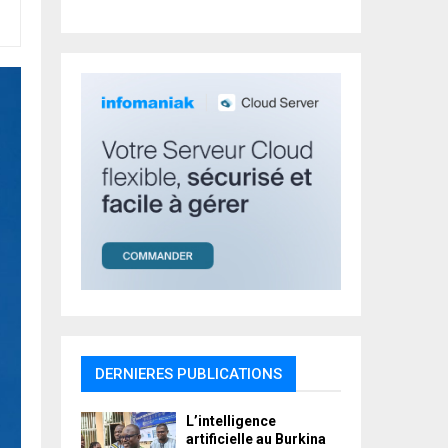
r
R
:
C
H
DERNIERES PUBLICATIONS
L’intelligence
artificielle au Burkina