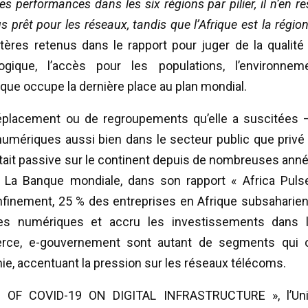
es performances dans les six régions par pilier, il n’en re
 prêt pour les réseaux, tandis que l’Afrique est la région
itères retenus dans le rapport pour juger de la qualité
ique, l’accès pour les populations, l’environnem
rique occupe la dernière place au plan mondial.
déplacement ou de regroupements qu’elle a suscitées 
 numériques aussi bien dans le secteur public que privé
était passive sur le continent depuis de nombreuses ann
 La Banque mondiale, dans son rapport « Africa Puls
nfinement, 25 % des entreprises en Afrique subsaharie
ogies numériques et accru les investissements dans 
erce, e-gouvernement sont autant de segments qui 
e, accentuant la pression sur les réseaux télécoms.
 OF COVID-19 ON DIGITAL INFRASTRUCTURE », l’Un