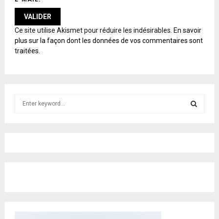
A
Ce site utilise Akismet pour réduire les indésirables.
En savoir
L
plus sur la façon dont les données de vos commentaires sont
T
traitées
.
E
R
N
A
T
S
I
e
V
E
a
S
:
r
c
E
h
f
A
o
r
R
:
C