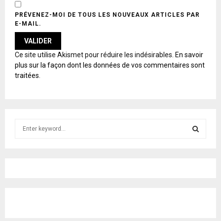
PRÉVENEZ-MOI DE TOUS LES NOUVEAUX ARTICLES PAR
E-MAIL.
A
Ce site utilise Akismet pour réduire les indésirables.
En savoir
L
plus sur la façon dont les données de vos commentaires sont
T
traitées
.
E
R
N
A
T
S
I
e
V
E
a
S
:
r
c
E
h
f
A
o
r
R
: