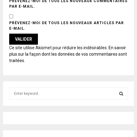
PRÉVENEZ-MOI DE TOUS LES NOUVEAUX COMMENTAIRES
PAR E-MAIL.
PRÉVENEZ-MOI DE TOUS LES NOUVEAUX ARTICLES PAR
E-MAIL.
A
Ce site utilise Akismet pour réduire les indésirables.
En savoir
L
plus sur la façon dont les données de vos commentaires sont
T
traitées
.
E
R
N
A
T
S
I
e
V
E
a
S
:
r
c
E
h
f
A
o