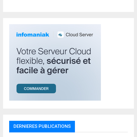
r
R
:
C
H
DERNIERES PUBLICATIONS