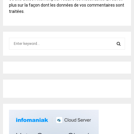
L
plus sur la façon dont les données de vos commentaires sont
T
traitées
.
E
R
N
A
T
S
I
e
V
E
a
S
:
r
c
E
h
f
A
o
r
R
:
C
H