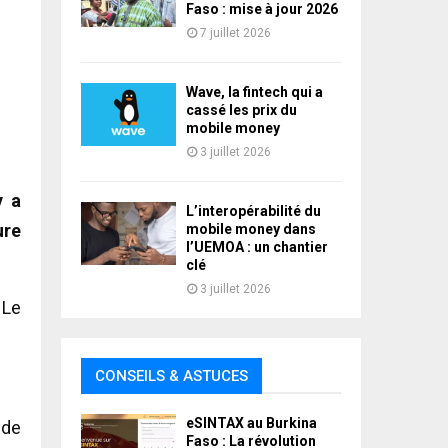
Faso : mise à jour 2026
7 juillet 2026
Wave, la fintech qui a
cassé les prix du
mobile money
3 juillet 2026
y a
L’interopérabilité du
ure
mobile money dans
l’UEMOA : un chantier
clé
3 juillet 2026
 Le
CONSEILS & ASTUCES
eSINTAX au Burkina
 de
Faso : La révolution