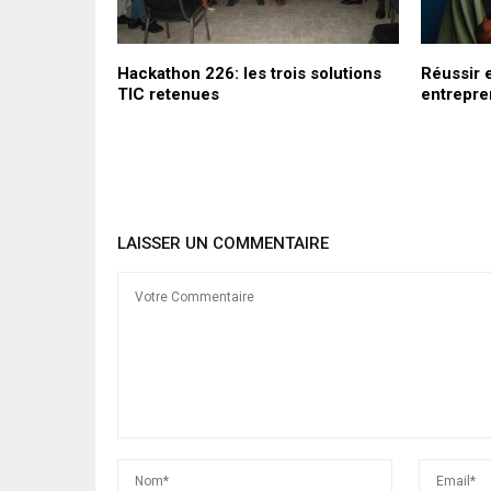
e monde ne
Hackathon 226: les trois solutions
Réussir 
’avoir
TIC retenues
entrepre
 faible de la
LAISSER UN COMMENTAIRE