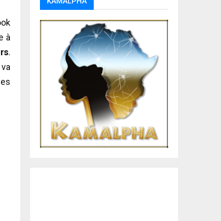
KAMALPHA
ook
e à
urs
.
 va
ses