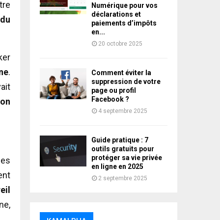
tre
Numérique pour vos
déclarations et
 du
paiements d’impôts
en...
20 octobre 2025
ker
one
.
Comment éviter la
suppression de votre
ait
page ou profil
Facebook ?
son
4 septembre 2025
Guide pratique : 7
outils gratuits pour
protéger sa vie privée
des
en ligne en 2025
ent
2 septembre 2025
eil
ne,