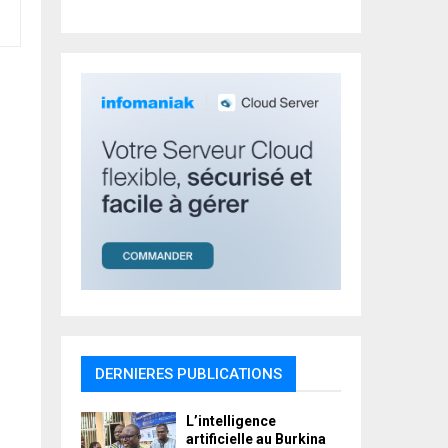
r
R
:
C
H
DERNIERES PUBLICATIONS
L’intelligence
artificielle au Burkina