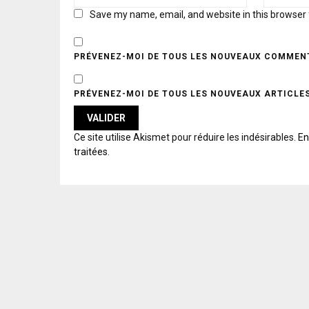
Save my name, email, and website in this browser 
PRÉVENEZ-MOI DE TOUS LES NOUVEAUX COMMENT
PRÉVENEZ-MOI DE TOUS LES NOUVEAUX ARTICLES
A
Ce site utilise Akismet pour réduire les indésirables.
En
L
traitées
.
T
E
R
N
A
T
I
V
E
: