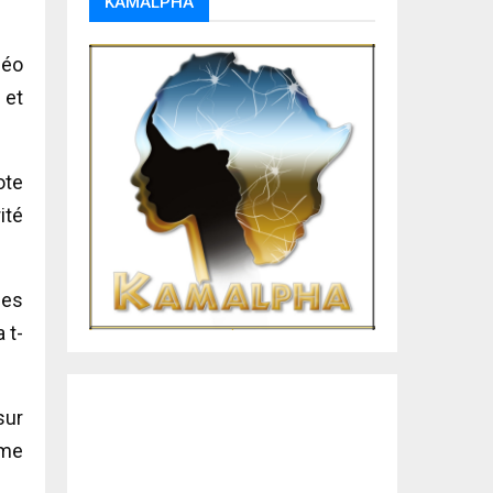
KAMALPHA
déo
 et
ote
ité
mes
 t-
sur
rme