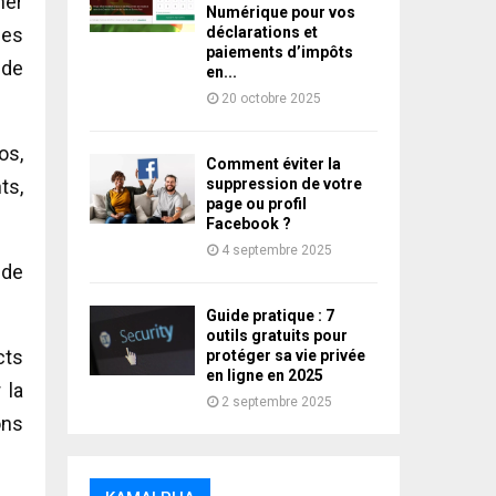
ner
Numérique pour vos
déclarations et
des
paiements d’impôts
 de
en...
20 octobre 2025
os,
Comment éviter la
suppression de votre
ts,
page ou profil
Facebook ?
4 septembre 2025
 de
Guide pratique : 7
outils gratuits pour
cts
protéger sa vie privée
en ligne en 2025
 la
2 septembre 2025
ons