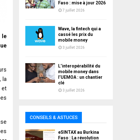
Faso : mise à jour 2026
7 juillet 2026
Wave, la fintech qui a
cassé les prix du
 le
mobile money
que
3 juillet 2026
L’interopérabilité du
urs
mobile money dans
l’UEMOA : un chantier
 la
clé
 et
3 juillet 2026
des
CONSEILS & ASTUCES
 se
des
eSINTAX au Burkina
Faso : La révolution