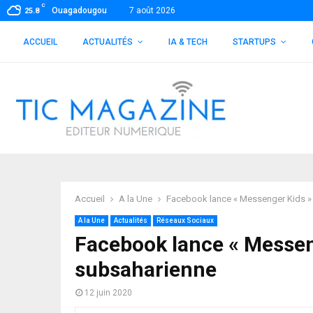
C
Ouagadougou
7 août 2026
25.8
ACCUEIL
ACTUALITÉS
IA & TECH
STARTUPS
Accueil
A la Une
Facebook lance « Messenger Kids »
A la Une
Actualités
Réseaux Sociaux
Facebook lance « Messen
subsaharienne
12 juin 2020