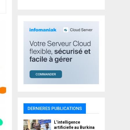
r
R
:
C
H
DERNIERES PUBLICATIONS
L’intelligence
artificielle au Burkina