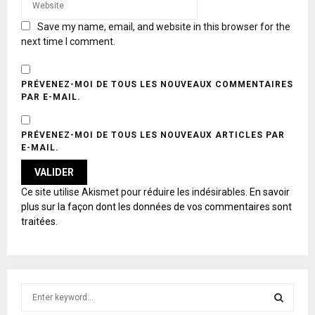
Save my name, email, and website in this browser for the
next time I comment.
PRÉVENEZ-MOI DE TOUS LES NOUVEAUX COMMENTAIRES
PAR E-MAIL.
PRÉVENEZ-MOI DE TOUS LES NOUVEAUX ARTICLES PAR
E-MAIL.
A
Ce site utilise Akismet pour réduire les indésirables.
En savoir
L
plus sur la façon dont les données de vos commentaires sont
T
traitées
.
E
R
N
A
T
S
I
e
V