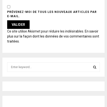
PRÉVENEZ-MOI DE TOUS LES NOUVEAUX ARTICLES PAR
E-MAIL.
A
Ce site utilise Akismet pour réduire les indésirables.
En savoir
L
plus sur la façon dont les données de vos commentaires sont
T
traitées
.
E
R
N
A
T
S
I
e
V
E
a
S
:
r
c
E
h
f
A
o
r
R