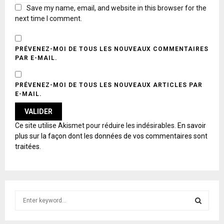
Save my name, email, and website in this browser for the
next time I comment.
PRÉVENEZ-MOI DE TOUS LES NOUVEAUX COMMENTAIRES
PAR E-MAIL.
PRÉVENEZ-MOI DE TOUS LES NOUVEAUX ARTICLES PAR
E-MAIL.
A
Ce site utilise Akismet pour réduire les indésirables.
En savoir
L
plus sur la façon dont les données de vos commentaires sont
T
traitées
.
E
R
N
A
T
S
I
e
V
E
a
S