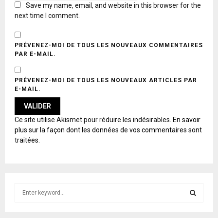
Save my name, email, and website in this browser for the
next time I comment.
PRÉVENEZ-MOI DE TOUS LES NOUVEAUX COMMENTAIRES
PAR E-MAIL.
PRÉVENEZ-MOI DE TOUS LES NOUVEAUX ARTICLES PAR
E-MAIL.
A
Ce site utilise Akismet pour réduire les indésirables.
En savoir
L
plus sur la façon dont les données de vos commentaires sont
T
traitées
.
E
R
N
A
T
S
I
e
V
E
a
S
: