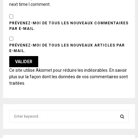
next time I comment.
PRÉVENEZ-MOI DE TOUS LES NOUVEAUX COMMENTAIRES
PAR E-MAIL.
PRÉVENEZ-MOI DE TOUS LES NOUVEAUX ARTICLES PAR
E-MAIL.
A
Ce site utilise Akismet pour réduire les indésirables.
En savoir
L
plus sur la façon dont les données de vos commentaires sont
T
traitées
.
E
R
N
A
T
S
I
e
V
E
a
S
:
r