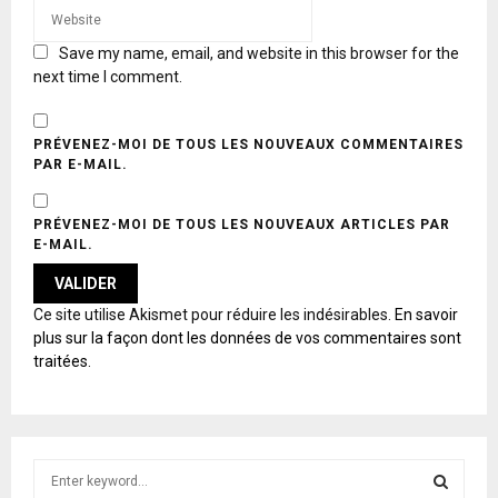
Save my name, email, and website in this browser for the
next time I comment.
PRÉVENEZ-MOI DE TOUS LES NOUVEAUX COMMENTAIRES
PAR E-MAIL.
PRÉVENEZ-MOI DE TOUS LES NOUVEAUX ARTICLES PAR
E-MAIL.
A
Ce site utilise Akismet pour réduire les indésirables.
En savoir
L
plus sur la façon dont les données de vos commentaires sont
T
traitées
.
E
R
N
A
T
S
I
e
V