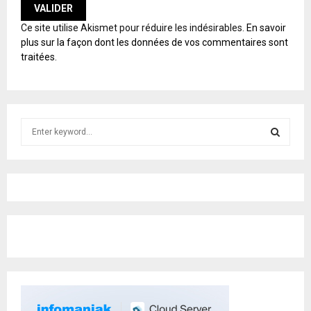
A
Ce site utilise Akismet pour réduire les indésirables.
En savoir
L
plus sur la façon dont les données de vos commentaires sont
T
traitées
.
E
R
N
A
T
S
I
e
V
E
a
S
:
r
c
E
h
f
A
o
r
R
:
C
H